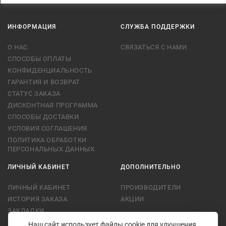
ИНФОРМАЦИЯ
СЛУЖБА ПОДДЕРЖКИ
О НАС
СВЯЗАТЬСЯ С НАМИ
СПОСОБЫ ОПЛАТЫ
КОНФИДЕНЦИАЛЬНОСТЬ
ГАРАНТИЯ И ВОЗВРАТ
СТАТУС ЗАКАЗА
ДИСКОНТНАЯ ПРОГРАММА
СПОСОБЫ ДОСТАВКИ
УСЛОВИЯ СОГЛАШЕНИЯ
ПОЛИТИКА ОБРАБОТКИ
ПЕРСОНАЛЬНЫХ ДАННЫХ
ЛИЧНЫЙ КАБИНЕТ
ДОПОЛНИТЕЛЬНО
ЛИЧНЫЙ КАБИНЕТ
ПРОИЗВОДИТЕЛИ
ИСТОРИЯ ЗАКАЗА
АКЦИИ
ЗАКЛАДКИ
РАССЫЛКА
Наш сайт использует файлы cookie для улучшения