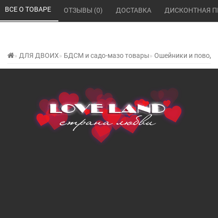
ВСЕ О ТОВАРЕ 
ОТЗЫВЫ (0) 
ДОСТАВКА 
ДИСКОНТНАЯ П
ДЛЯ ДВОИХ
БДСМ и садо-мазо товары
Ошейники и поводк
Регулируемый ошейник с
поводком со стразами красный
0 отзывов
Написать отзыв
/
Наличие на складе:
Нет в наличии
Наличие в магазине:
Нет в наличии
Код товара: 017063
СООБЩИТЬ КОГДА ПОЯВИТСЯ