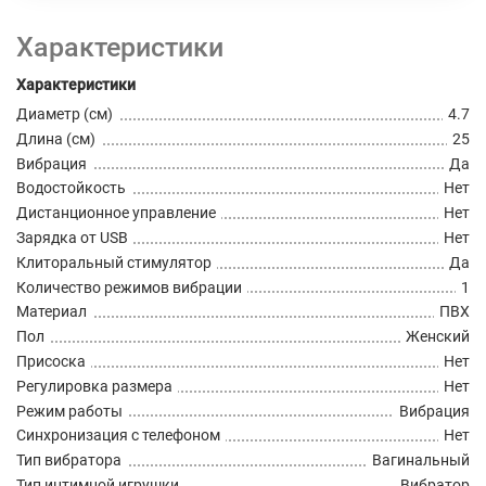
Характеристики
Характеристики
Диаметр (см)
4.7
Длина (см)
25
Вибрация
Да
Водостойкость
Нет
Дистанционное управление
Нет
Зарядка от USB
Нет
Клиторальный стимулятор
Да
Количество режимов вибрации
1
Материал
ПВХ
Пол
Женский
Присоска
Нет
Регулировка размера
Нет
Режим работы
Вибрация
Синхронизация с телефоном
Нет
Тип вибратора
Вагинальный
Тип интимной игрушки
Вибратор