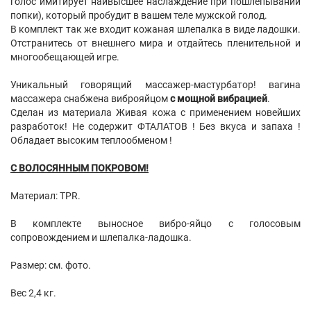
голос имитирует наивысшее наслаждение при пошлепывании
попки), который пробудит в вашем теле мужской голод.
В комплект так же входит кожаная шлепалка в виде ладошки.
Отстранитесь от внешнего мира и отдайтесь пленительной и
многообещающей игре.
Уникальный говорящий массажер-мастурбатор! вагина
массажера снабжена виброяйцом
с мощной вибрацией
.
Сделан из материала Живая кожа с применением новейших
разработок! Не содержит ФТАЛАТОВ ! Без вкуса и запаха !
Обладает высоким теплообменом !
С ВОЛОСЯННЫМ ПОКРОВОМ!
Материал: TPR.
В комплекте выносное вибро-яйцо с голосовым
сопровождением и шлепалка-ладошка.
Размер: см. фото.
Вес 2,4 кг.