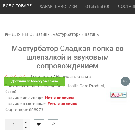
ВСЕ О ТОВАРЕ 
ХАРАКТЕРИСТИКИ 
ОТЗЫВЫ (0) 
ДОСТАВ
ДЛЯ НЕГО
Вагины, мастурбаторы
Вагины
Мастурбатор Сладкая попка со
шлепалкой и звуковым
сопровождением
0 отзывов
Написать отзыв
/
Доставим по Минску бесплатно
TOP
Производитель:
Liaoyang Baile Health Care Product,
Китай
Наличие на складе:
Нет в наличии
Наличие в магазине:
Есть в наличии
Код товара: 008973