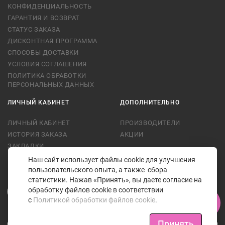
КОНФИДЕНЦИАЛЬНОСТЬ
ГАРАНТИЯ И ВОЗВРАТ
СТАТУС ЗАКАЗА
ДИСКОНТНАЯ ПРОГРАММА
СПОСОБЫ ДОСТАВКИ
УСЛОВИЯ СОГЛАШЕНИЯ
ПОЛИТИКА ОБРАБОТКИ
ПЕРСОНАЛЬНЫХ ДАННЫХ
ЛИЧНЫЙ КАБИНЕТ
ДОПОЛНИТЕЛЬНО
ЛИЧНЫЙ КАБИНЕТ
ПРОИЗВОДИТЕЛИ
ИСТОРИЯ ЗАКАЗА
АКЦИИ
ЗАКЛАДКИ
РАССЫЛКА
Наш сайт использует файлы cookie для улучшения
пользовательского опыта, а также сбора
НАШ МАГАЗИН В СОЦСЕТЯХ
статистики. Нажав «Принять», вы даете согласие на
обработку файлов cookie в соответствии
с
Политикой обработки файлов cookie
.
ВОЗМОЖНОСТЬ ОПЛАТЫ
Принять