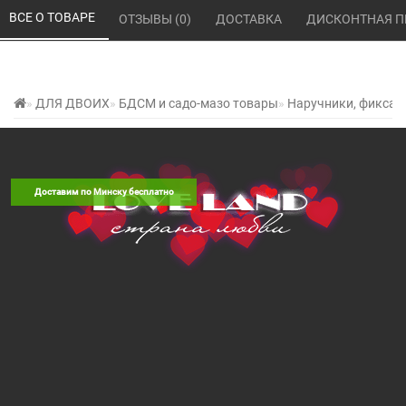
ВСЕ О ТОВАРЕ 
ОТЗЫВЫ (0) 
ДОСТАВКА 
ДИСКОНТНАЯ П
ДЛЯ ДВОИХ
БДСМ и садо-мазо товары
Наручники, фиксат
Бондажный кожаный корсет
0 отзывов
Написать отзыв
/
Доставим по Минску бесплатно
Производитель:
HSY, Китай
Наличие на складе:
Нет в наличии
Наличие в магазине:
Нет в наличии
Код товара: 016105
СООБЩИТЬ КОГДА ПОЯВИТСЯ