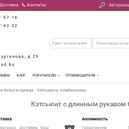
Доставка
Контакты
Авториза
7-07-16
7-42-22
Сурганова, д.29
and.by
ТЗЫВЫ
БЛОГ
ПОКУПАТЕЛЮ
ПРОИЗВОДИТЕЛИ
е белье и одежда
Кэтсьюиты, комбинезоны
Кэтсьюит с длинным рукавом 
ставка
Анонимность
еративно доставим Ваш
Гарантируем 1