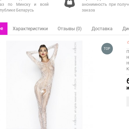
каз по Минску и всей
анонимность при получ
публике Беларусь
заказа
ре
Характеристики
Отзывы (0)
Доставка
Ди
TOP
П
Н
Н
К