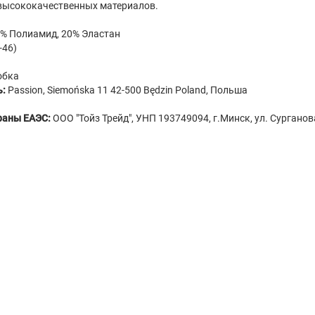
высококачественных материалов.
% Полиамид, 20% Эластан
-46)
обка
ь:
Passion, Siemońska 11 42-500 Będzin Poland, Польша
раны ЕАЭС:
ООО "Тойз Трейд", УНП 193749094, г.Минск, ул. Сурганов