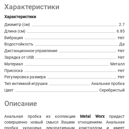
Характеристики
Характеристики
Диаметр (см)
2.7
Длина (см)
6.85
Вибрация
Нет
Водостойкость
Да
Дистанционное управление
Нет
Зарядка от USB
Нет
Материал
Металл
Присоска
Нет
Регулировка размера
Нет
Тип интимной игрушки
Анальная пробка
Цвет
Серебристый
Описание
Анальная пробка из коллекции
Metal Worx
придаст
совершенно новый смысл Вашим отношениям. Анальная
пробка украшена декоративным кристаллом и имеет